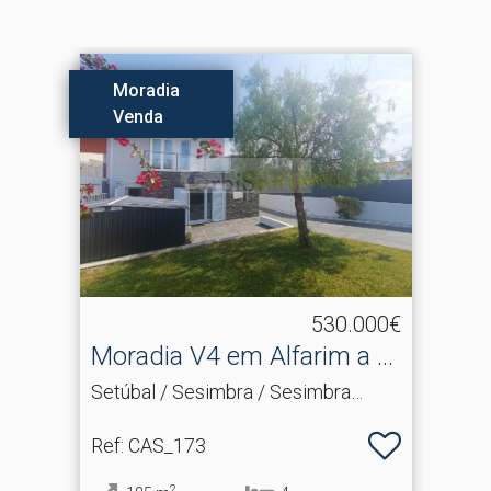
dia
Terr
a
Vend
530.000€
ia V4 em Alfarim a 5
Terre
os da Praia
apro
 / Sesimbra / Sesimbra
Setúbal
o)
(Castel
AS_173
Ref
: T
2