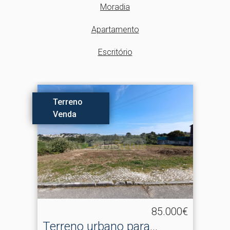
Moradia
Apartamento
Escritório
rreno
Te
nda
Ve
85.000€
reno urbano para
Ter