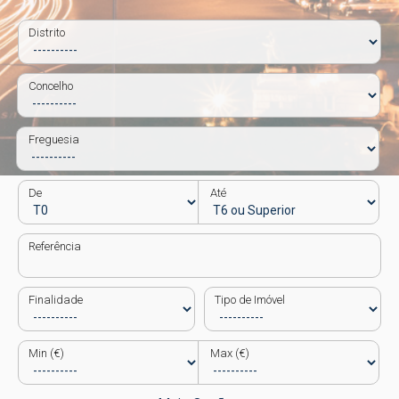
Distrito
Concelho
Freguesia
De
Até
Referência
Finalidade
Tipo de Imóvel
Min (€)
Max (€)