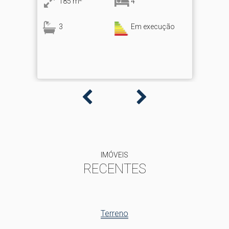
5
m
4
15
Em execução
IMÓVEIS
RECENTES
Terreno